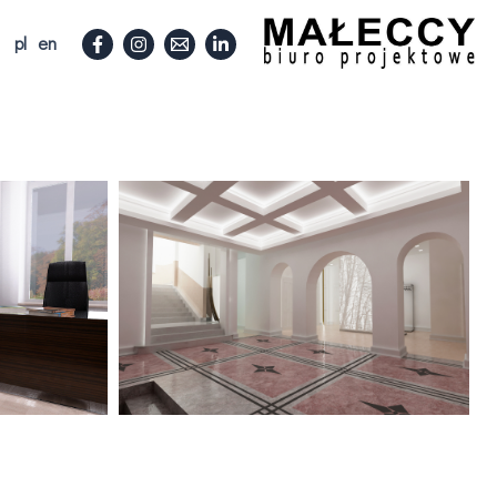
pl
en