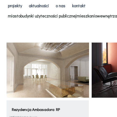
projekty
aktualności
o nas
kontakt
miasto
budynki użyteczności publicznej
mieszkaniowe
wnętrza
Rezydencja Ambasadora RP
Lokalizacja:
Sztokholm, Szwecja