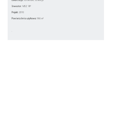
Inwestor:
MSZ RP
Projekt:
2010
Powierzchnia użytkowa:
966 m²
.