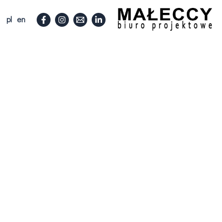
pl
en