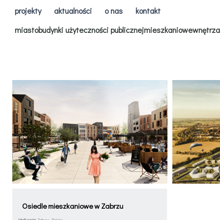
projekty
aktualności
o nas
kontakt
miasto
budynki użyteczności publicznej
mieszkaniowe
wnętrza
Osiedle mieszkaniowe w Zabrzu
lokalizacja:
Zabrze, Polska