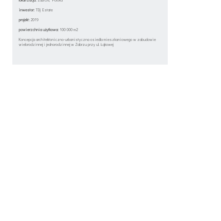
inwestor:
TDj Estate
projekt:
2019
powierzchnia użytkowa:
100 000 m2
Koncepcja architektoniczno-urbanistyczna osiedla mieszkaniowego w zabudowie
wielorodzinnej i jednorodzinnej w Zabrzu przy ul. Łąkowej