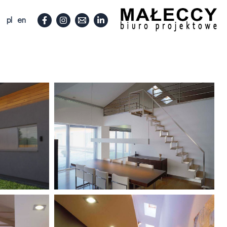
pl
en