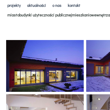
projekty
aktualności
o nas
kontakt
miasto
budynki użyteczności publicznej
mieszkaniowe
wnętrza